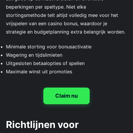
beperkingen per speltype. Niet elke
stortingsmethode telt altijd volledig mee voor het
vrijspelen van een casino bonus, waardoor je
strategie en budgetplanning extra belangrijk worden.
Minimale storting voor bonusactivatie
Wagering en tijdslimieten
Uitgesloten betaalopties of spellen
Maximale winst uit promoties
Claim nu
Richtlijnen voor