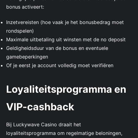
bonus activeert:
Inzetvereisten (hoe vaak je het bonusbedrag moet
rondspelen)
Maximale uitbetaling uit winsten met de no deposit
Geldigheidsduur van de bonus en eventuele
gamebeperkingen
Of je eerst je account volledig moet verifiëren
Loyaliteitsprogramma en
VIP-cashback
Bij Luckywave Casino draait het
loyaliteitsprogramma om regelmatige beloningen,