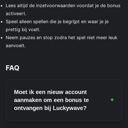
Lees altijd de inzetvoorwaarden voordat je de bonus
activeert.
Speel alleen spellen die je begrijpt en waar je je
prettig bij voelt.
Neem pauzes en stop zodra het spel niet meer leuk
aanvoelt.
FAQ
Moet ik een nieuw account
aanmaken om een bonus te
ontvangen bij Luckywave?
Ja, je moet een persoonlijk spelersaccount