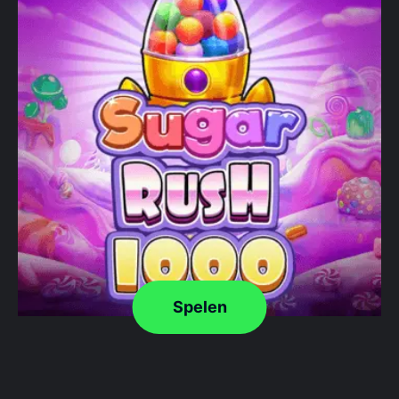
Spelen