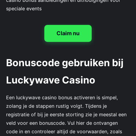
speciale events
Claim nu
Bonuscode gebruiken bij
Luckywave Casino
Een luckywave casino bonus activeren is simpel,
zolang je de stappen rustig volgt. Tijdens je
registratie of bij je eerste storting zie je meestal een
veld voor een bonuscode. Vul hier de ontvangen
code in en controleer altijd de voorwaarden, zoals