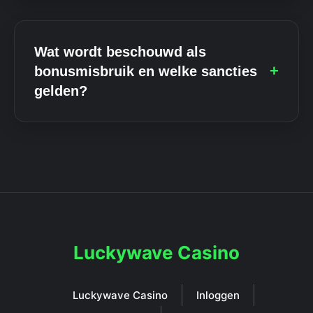
Videoslots tellen meestal voor 100% mee,
terwijl tafelspellen, live casino en sommige
jackpots slechts gedeeltelijk of helemaal niet
Wat wordt beschouwd als
meetellen. In de bonusvoorwaarden staat per
bonusmisbruik en welke sancties
spelcategorie aangegeven welk percentage
gelden?
bijdraagt.
Bonusmisbruik omvat onder andere het
stapelen van meerdere accounts, het
systematisch uitbuiten van bugs of het spelen
met onredelijk hoge inzetten om
voorwaarden te omzeilen. Bij vaststelling kan
Luckywave bonussen en winsten annuleren en
je account beperken of sluiten.
Luckywave Casino
Luckywave Casino
Inloggen