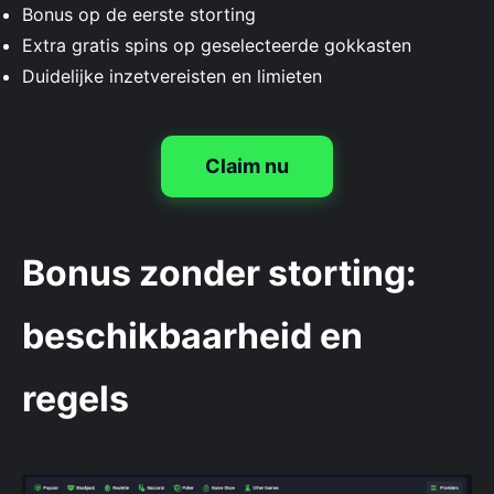
Bonus op de eerste storting
Extra gratis spins op geselecteerde gokkasten
Duidelijke inzetvereisten en limieten
Claim nu
Bonus zonder storting:
beschikbaarheid en
regels