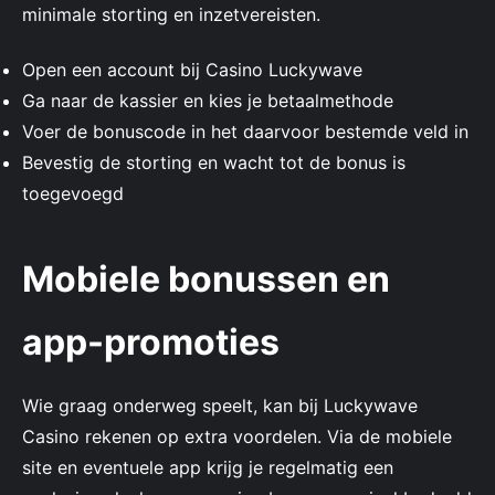
minimale storting en inzetvereisten.
Open een account bij Casino Luckywave
Ga naar de kassier en kies je betaalmethode
Voer de bonuscode in het daarvoor bestemde veld in
Bevestig de storting en wacht tot de bonus is
toegevoegd
Mobiele bonussen en
app-promoties
Wie graag onderweg speelt, kan bij Luckywave
Casino rekenen op extra voordelen. Via de mobiele
site en eventuele app krijg je regelmatig een