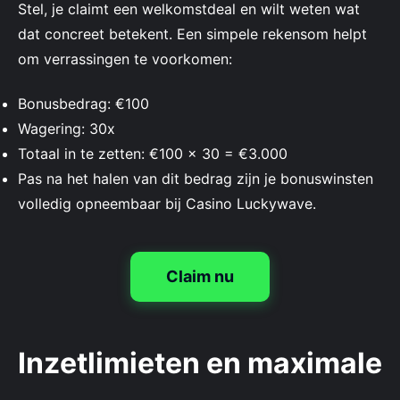
Stel, je claimt een welkomstdeal en wilt weten wat
dat concreet betekent. Een simpele rekensom helpt
om verrassingen te voorkomen:
Bonusbedrag: €100
Wagering: 30x
Totaal in te zetten: €100 × 30 = €3.000
Pas na het halen van dit bedrag zijn je bonuswinsten
volledig opneembaar bij Casino Luckywave.
Claim nu
Inzetlimieten en maximale