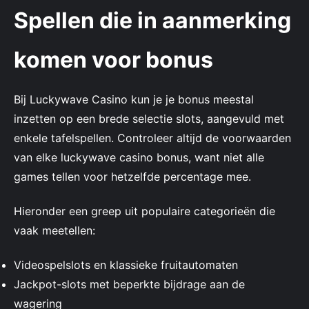
Spellen die in aanmerking
komen voor bonus
Bij Luckywave Casino kun je je bonus meestal
inzetten op een brede selectie slots, aangevuld met
enkele tafelspellen. Controleer altijd de voorwaarden
van elke luckywave casino bonus, want niet alle
games tellen voor hetzelfde percentage mee.
Hieronder een greep uit populaire categorieën die
vaak meetellen:
Videospelslots en klassieke fruitautomaten
Jackpot-slots met beperkte bijdrage aan de
wagering