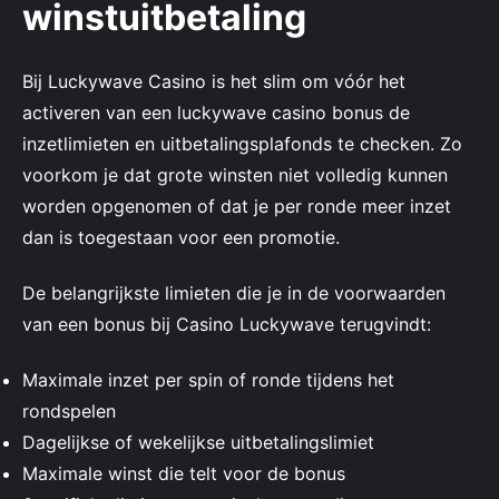
winstuitbetaling
Bij Luckywave Casino is het slim om vóór het
activeren van een luckywave casino bonus de
inzetlimieten en uitbetalingsplafonds te checken. Zo
voorkom je dat grote winsten niet volledig kunnen
worden opgenomen of dat je per ronde meer inzet
dan is toegestaan voor een promotie.
De belangrijkste limieten die je in de voorwaarden
van een bonus bij Casino Luckywave terugvindt:
Maximale inzet per spin of ronde tijdens het
rondspelen
Dagelijkse of wekelijkse uitbetalingslimiet
Maximale winst die telt voor de bonus