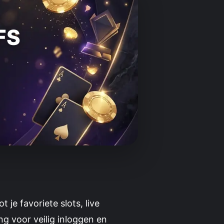
FS
je favoriete slots, live
ng voor veilig inloggen en