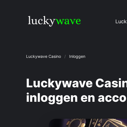
Luck
Luckywave Casino
/
Inloggen
Luckywave Casino
inloggen en acc