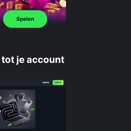
Spelen
tot je account